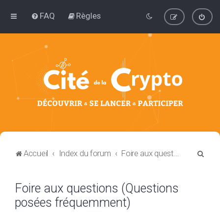
FAQ
Règles
R
Accueil
Index du forum
Foire aux questions (Questions posées fréquemment)
e
c
Foire aux questions (Questions
h
posées fréquemment)
e