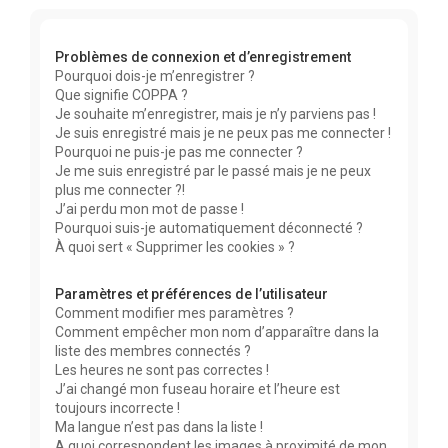
r
c
Problèmes de connexion et d’enregistrement
h
Pourquoi dois-je m’enregistrer ?
e
Que signifie COPPA ?
r
Je souhaite m’enregistrer, mais je n’y parviens pas !
Je suis enregistré mais je ne peux pas me connecter !
Pourquoi ne puis-je pas me connecter ?
Je me suis enregistré par le passé mais je ne peux
plus me connecter ?!
J’ai perdu mon mot de passe !
Pourquoi suis-je automatiquement déconnecté ?
À quoi sert « Supprimer les cookies » ?
Paramètres et préférences de l’utilisateur
Comment modifier mes paramètres ?
Comment empêcher mon nom d’apparaître dans la
liste des membres connectés ?
Les heures ne sont pas correctes !
J’ai changé mon fuseau horaire et l’heure est
toujours incorrecte !
Ma langue n’est pas dans la liste !
A quoi correspondent les images à proximité de mon