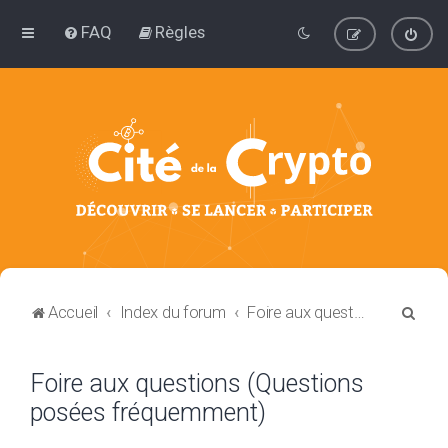
FAQ
Règles
R
Accueil
Index du forum
Foire aux questions (Questions posées fréquemment)
e
c
Foire aux questions (Questions
h
posées fréquemment)
e