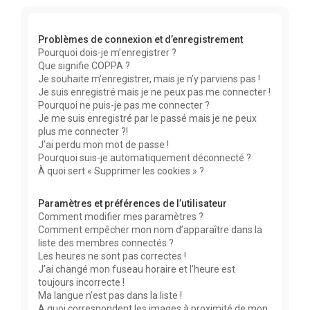
r
c
Problèmes de connexion et d’enregistrement
h
Pourquoi dois-je m’enregistrer ?
e
Que signifie COPPA ?
r
Je souhaite m’enregistrer, mais je n’y parviens pas !
Je suis enregistré mais je ne peux pas me connecter !
Pourquoi ne puis-je pas me connecter ?
Je me suis enregistré par le passé mais je ne peux
plus me connecter ?!
J’ai perdu mon mot de passe !
Pourquoi suis-je automatiquement déconnecté ?
À quoi sert « Supprimer les cookies » ?
Paramètres et préférences de l’utilisateur
Comment modifier mes paramètres ?
Comment empêcher mon nom d’apparaître dans la
liste des membres connectés ?
Les heures ne sont pas correctes !
J’ai changé mon fuseau horaire et l’heure est
toujours incorrecte !
Ma langue n’est pas dans la liste !
A quoi correspondent les images à proximité de mon