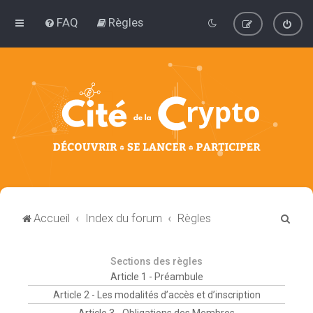
FAQ
Règles
R
Accueil
Index du forum
Règles
e
c
Sections des règles
h
Article 1 - Préambule
e
Article 2 - Les modalités d’accès et d’inscription