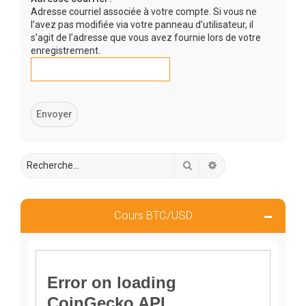
r
Adresse courriel associée à votre compte. Si vous ne
c
l’avez pas modifiée via votre panneau d’utilisateur, il
s’agit de l’adresse que vous avez fournie lors de votre
h
enregistrement.
e
r
Rechercher
Recherche avancée
Cours BTC/USD