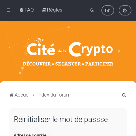
FAQ
Règles
R
Accueil
Index du forum
e
c
Réinitialiser le mot de passse
h
e
Adresse courriel :