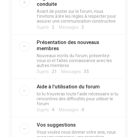
r
conduite
c
Avant de poster sur le forum, nous
t'invitons à lire les règles à respecter pour
h
assurer une communication constructive
e
Sujets :
2
Messages :
2
r
Présentation des nouveaux
membres
Nouveaux incrits du forum, présentez-
vous ici et faites connaissance avec les
autres membres
Sujets :
21
Messages :
35
Aide à l'utilisation du forum
Ici tu trouveras toute l'aide nécessaire si tu
rencontres des difficultés pour utiliser le
forum
Sujets :
4
Messages :
4
Vos suggestions
Vous voulez nous donner votre avis, vous