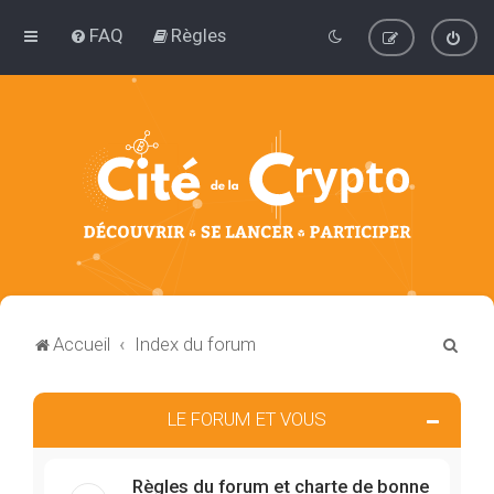
FAQ
Règles
R
Accueil
Index du forum
e
c
LE FORUM ET VOUS
h
e
Règles du forum et charte de bonne