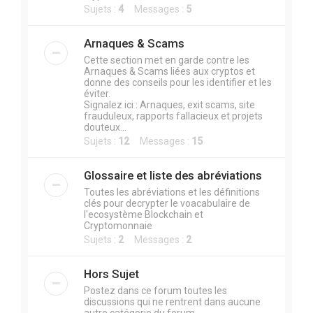
Sujets :
4
Messages :
5
Arnaques & Scams
Cette section met en garde contre les
Arnaques & Scams liées aux cryptos et
donne des conseils pour les identifier et les
éviter.
Signalez ici : Arnaques, exit scams, site
frauduleux, rapports fallacieux et projets
douteux...
Sujets :
12
Messages :
15
Glossaire et liste des abréviations
Toutes les abréviations et les définitions
clés pour decrypter le voacabulaire de
l'ecosystème Blockchain et
Cryptomonnaie
Sujets :
2
Messages :
2
Hors Sujet
Postez dans ce forum toutes les
discussions qui ne rentrent dans aucune