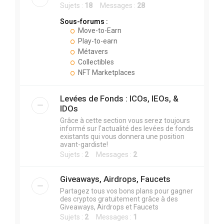
Sujets :
18
Messages :
28
Sous-forums :
Move-to-Earn
Play-to-earn
Métavers
Collectibles
NFT Marketplaces
Levées de Fonds : ICOs, IEOs, &
IDOs
Grâce à cette section vous serez toujours
informé sur l'actualité des levées de fonds
existants qui vous donnera une position
avant-gardiste!
Sujets :
2
Messages :
2
Giveaways, Airdrops, Faucets
Partagez tous vos bons plans pour gagner
des cryptos gratuitement grâce à des
Giveaways, Airdrops et Faucets
Sujets :
2
Messages :
1