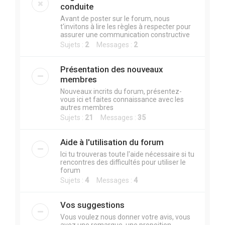
r
conduite
c
Avant de poster sur le forum, nous
t'invitons à lire les règles à respecter pour
h
assurer une communication constructive
e
Sujets :
2
Messages :
2
r
Présentation des nouveaux
membres
Nouveaux incrits du forum, présentez-
vous ici et faites connaissance avec les
autres membres
Sujets :
21
Messages :
35
Aide à l'utilisation du forum
Ici tu trouveras toute l'aide nécessaire si tu
rencontres des difficultés pour utiliser le
forum
Sujets :
4
Messages :
4
Vos suggestions
Vous voulez nous donner votre avis, vous