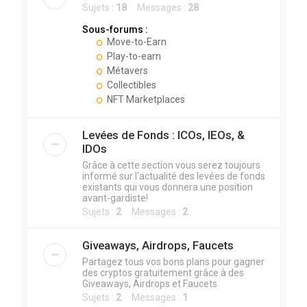
Sujets :
18
Messages :
28
Sous-forums :
Move-to-Earn
Play-to-earn
Métavers
Collectibles
NFT Marketplaces
Levées de Fonds : ICOs, IEOs, &
IDOs
Grâce à cette section vous serez toujours
informé sur l'actualité des levées de fonds
existants qui vous donnera une position
avant-gardiste!
Sujets :
2
Messages :
2
Giveaways, Airdrops, Faucets
Partagez tous vos bons plans pour gagner
des cryptos gratuitement grâce à des
Giveaways, Airdrops et Faucets
Sujets :
2
Messages :
1