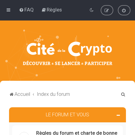
FAQ
Règles
R
Accueil
Index du forum
e
c
LE FORUM ET VOUS
h
e
Règles du forum et charte de bonne