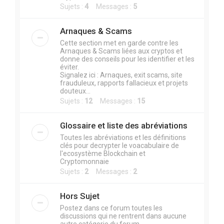
Sujets :
4
Messages :
5
Arnaques & Scams
Cette section met en garde contre les
Arnaques & Scams liées aux cryptos et
donne des conseils pour les identifier et les
éviter.
Signalez ici : Arnaques, exit scams, site
frauduleux, rapports fallacieux et projets
douteux...
Sujets :
12
Messages :
15
Glossaire et liste des abréviations
Toutes les abréviations et les définitions
clés pour decrypter le voacabulaire de
l'ecosystème Blockchain et
Cryptomonnaie
Sujets :
2
Messages :
2
Hors Sujet
Postez dans ce forum toutes les
discussions qui ne rentrent dans aucune