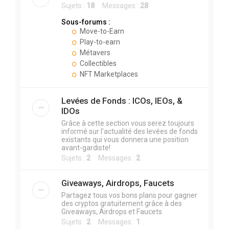
Sujets :
18
Messages :
28
Sous-forums :
Move-to-Earn
Play-to-earn
Métavers
Collectibles
NFT Marketplaces
Levées de Fonds : ICOs, IEOs, &
IDOs
Grâce à cette section vous serez toujours
informé sur l'actualité des levées de fonds
existants qui vous donnera une position
avant-gardiste!
Sujets :
2
Messages :
2
Giveaways, Airdrops, Faucets
Partagez tous vos bons plans pour gagner
des cryptos gratuitement grâce à des
Giveaways, Airdrops et Faucets
Sujets :
2
Messages :
1