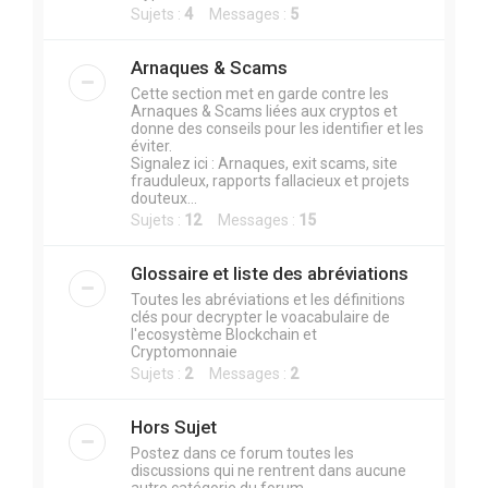
Sujets :
4
Messages :
5
Arnaques & Scams
Cette section met en garde contre les
Arnaques & Scams liées aux cryptos et
donne des conseils pour les identifier et les
éviter.
Signalez ici : Arnaques, exit scams, site
frauduleux, rapports fallacieux et projets
douteux...
Sujets :
12
Messages :
15
Glossaire et liste des abréviations
Toutes les abréviations et les définitions
clés pour decrypter le voacabulaire de
l'ecosystème Blockchain et
Cryptomonnaie
Sujets :
2
Messages :
2
Hors Sujet
Postez dans ce forum toutes les
discussions qui ne rentrent dans aucune