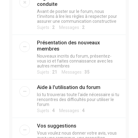
r
conduite
c
Avant de poster sur le forum, nous
t'invitons à lire les règles à respecter pour
h
assurer une communication constructive
e
Sujets :
2
Messages :
2
r
Présentation des nouveaux
membres
Nouveaux incrits du forum, présentez-
vous ici et faites connaissance avec les
autres membres
Sujets :
21
Messages :
35
Aide à l'utilisation du forum
Ici tu trouveras toute l'aide nécessaire si tu
rencontres des difficultés pour utiliser le
forum
Sujets :
4
Messages :
4
Vos suggestions
Vous voulez nous donner votre avis, vous