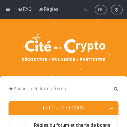
FAQ
Règles
R
Accueil
Index du forum
e
c
LE FORUM ET VOUS
h
e
Règles du forum et charte de bonne