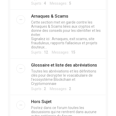
Sujets :
4
Messages :
5
Arnaques & Scams
Cette section met en garde contre les
Arnaques & Scams liées aux cryptos et
donne des conseils pour les identifier et les
éviter.
Signalez ici : Arnaques, exit scams, site
frauduleux, rapports fallacieux et projets
douteux...
Sujets :
12
Messages :
15
Glossaire et liste des abréviations
Toutes les abréviations et les définitions
clés pour decrypter le voacabulaire de
l'ecosystème Blockchain et
Cryptomonnaie
Sujets :
2
Messages :
2
Hors Sujet
Postez dans ce forum toutes les
discussions qui ne rentrent dans aucune