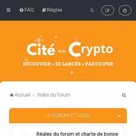
FAQ
Règles
R
Accueil
Index du forum
e
c
LE FORUM ET VOUS
h
e
Règles du forum et charte de bonne