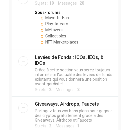
Sujets :
18
Messages :
28
Sous-forums :
Move-to-Earn
Play-to-earn
Métavers
Collectibles
NFT Marketplaces
Levées de Fonds : ICOs, IEOs, &
IDOs
Grâce à cette section vous serez toujours
informé sur l'actualité des levées de fonds
existants qui vous donnera une position
avant-gardiste!
Sujets :
2
Messages :
2
Giveaways, Airdrops, Faucets
Partagez tous vos bons plans pour gagner
des cryptos gratuitement grâce à des
Giveaways, Airdrops et Faucets
Sujets :
2
Messages :
1