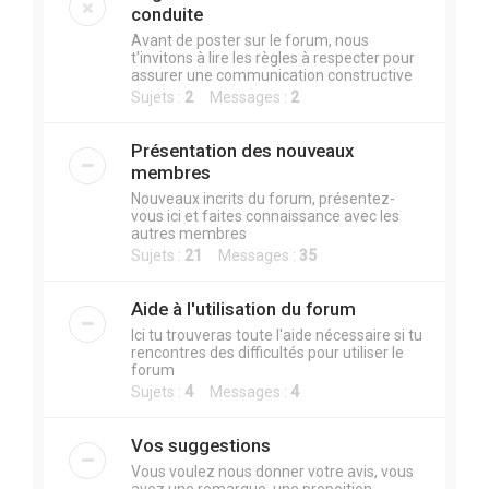
r
conduite
c
Avant de poster sur le forum, nous
t'invitons à lire les règles à respecter pour
h
assurer une communication constructive
e
Sujets :
2
Messages :
2
r
Présentation des nouveaux
membres
Nouveaux incrits du forum, présentez-
vous ici et faites connaissance avec les
autres membres
Sujets :
21
Messages :
35
Aide à l'utilisation du forum
Ici tu trouveras toute l'aide nécessaire si tu
rencontres des difficultés pour utiliser le
forum
Sujets :
4
Messages :
4
Vos suggestions
Vous voulez nous donner votre avis, vous