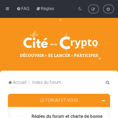
FAQ
Règles
R
Accueil
Index du forum
e
c
LE FORUM ET VOUS
h
e
Règles du forum et charte de bonne