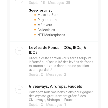
Sujets :
18
Messages :
28
Sous-forums :
Move-to-Earn
Play-to-earn
Métavers
Collectibles
NFT Marketplaces
Levées de Fonds : ICOs, IEOs, &
IDOs
Grâce à cette section vous serez toujours
informé sur l'actualité des levées de fonds
existants qui vous donnera une position
avant-gardiste!
Sujets :
2
Messages :
2
Giveaways, Airdrops, Faucets
Partagez tous vos bons plans pour gagner
des cryptos gratuitement grâce à des
Giveaways, Airdrops et Faucets
Sujets :
2
Messages :
1