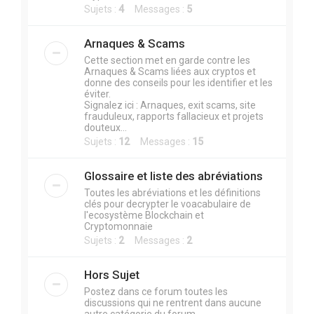
Sujets :
4
Messages :
5
Arnaques & Scams
Cette section met en garde contre les
Arnaques & Scams liées aux cryptos et
donne des conseils pour les identifier et les
éviter.
Signalez ici : Arnaques, exit scams, site
frauduleux, rapports fallacieux et projets
douteux...
Sujets :
12
Messages :
15
Glossaire et liste des abréviations
Toutes les abréviations et les définitions
clés pour decrypter le voacabulaire de
l'ecosystème Blockchain et
Cryptomonnaie
Sujets :
2
Messages :
2
Hors Sujet
Postez dans ce forum toutes les
discussions qui ne rentrent dans aucune