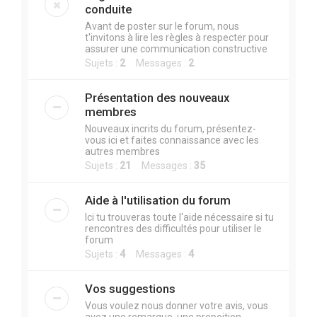
r
conduite
c
Avant de poster sur le forum, nous
t'invitons à lire les règles à respecter pour
h
assurer une communication constructive
e
Sujets :
2
Messages :
2
r
Présentation des nouveaux
membres
Nouveaux incrits du forum, présentez-
vous ici et faites connaissance avec les
autres membres
Sujets :
21
Messages :
35
Aide à l'utilisation du forum
Ici tu trouveras toute l'aide nécessaire si tu
rencontres des difficultés pour utiliser le
forum
Sujets :
4
Messages :
4
Vos suggestions
Vous voulez nous donner votre avis, vous