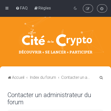
FAQ
Règles
R
Accueil
Index du forum
Contacter un administrateur du forum
e
c
Contacter un administrateur du
h
forum
e