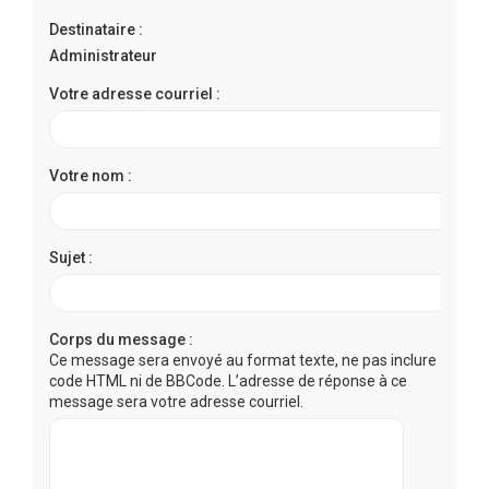
r
Destinataire :
c
Administrateur
h
e
Votre adresse courriel :
r
Votre nom :
Sujet :
Corps du message :
Ce message sera envoyé au format texte, ne pas inclure de
code HTML ni de BBCode. L’adresse de réponse à ce
message sera votre adresse courriel.