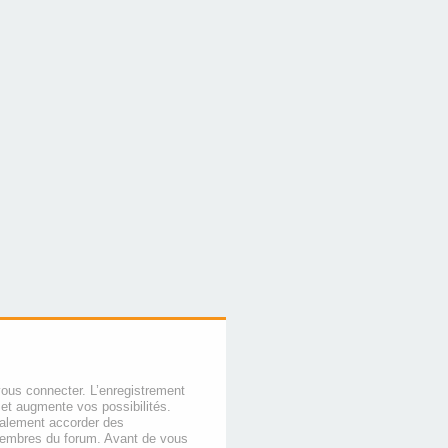
vous connecter. L’enregistrement
et augmente vos possibilités.
galement accorder des
membres du forum. Avant de vous