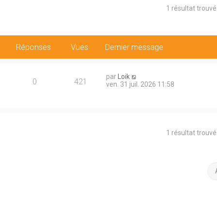
1 résultat trouv
Réponses
Vues
Dernier message
par
Loik
0
421
ven. 31 juil. 2026 11:58
1 résultat trouv