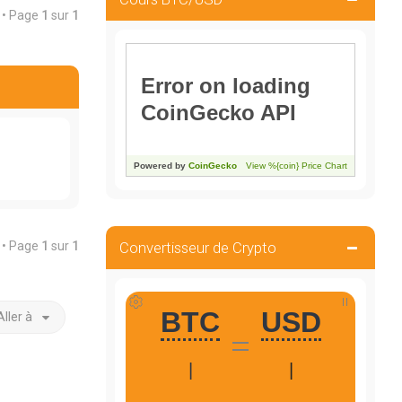
é • Page
1
sur
1
é • Page
1
sur
1
Convertisseur de Crypto
Aller à