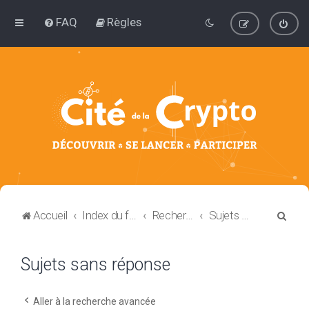
FAQ
Règles
R
Accueil
Index du forum
Rechercher
Sujets sans réponse
e
c
Sujets sans réponse
h
e
Aller à la recherche avancée