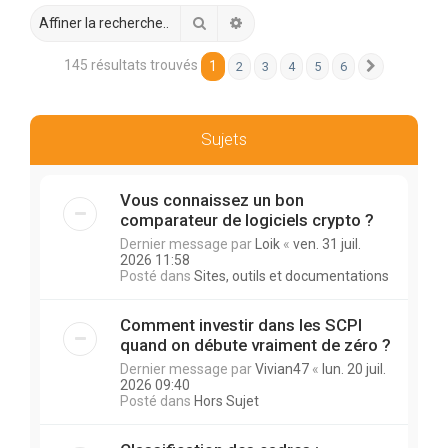
r
Rechercher
Recherche avancée
c
h
145 résultats trouvés
1
2
3
4
5
6
Suivante
e
r
Sujets
Vous connaissez un bon
comparateur de logiciels crypto ?
Dernier message par
Loik
«
ven. 31 juil.
2026 11:58
Posté dans
Sites, outils et documentations
Comment investir dans les SCPI
quand on débute vraiment de zéro ?
Dernier message par
Vivian47
«
lun. 20 juil.
2026 09:40
Posté dans
Hors Sujet