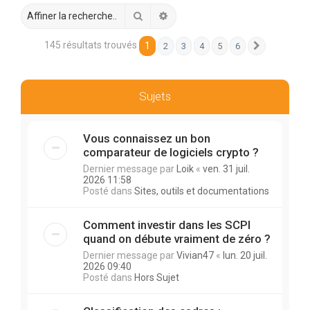
r
Rechercher
Recherche avancée
c
h
145 résultats trouvés
1
2
3
4
5
6
Suivante
e
r
Sujets
Vous connaissez un bon
comparateur de logiciels crypto ?
Dernier message par
Loik
«
ven. 31 juil.
2026 11:58
Posté dans
Sites, outils et documentations
Comment investir dans les SCPI
quand on débute vraiment de zéro ?
Dernier message par
Vivian47
«
lun. 20 juil.
2026 09:40
Posté dans
Hors Sujet