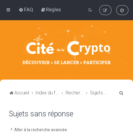
FAQ
Règles
R
Accueil
Index du forum
Rechercher
Sujets sans réponse
e
c
Sujets sans réponse
h
e
Aller à la recherche avancée