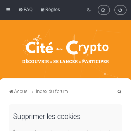
FAQ
Règles
R
Accueil
Index du forum
e
c
Supprimer les cookies
h
e