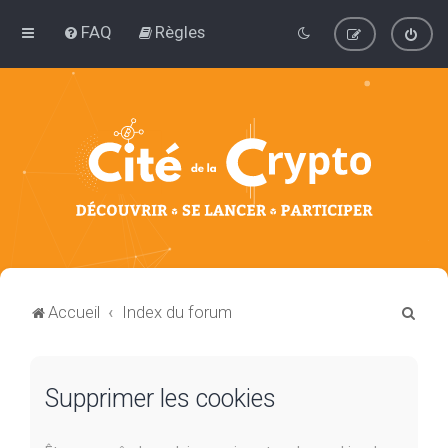
FAQ
Règles
R
Accueil
Index du forum
e
c
Supprimer les cookies
h
e