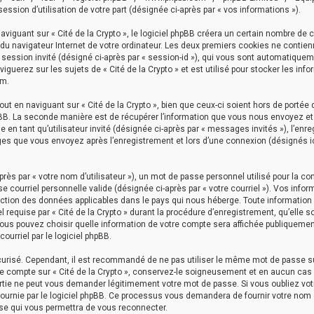
ession d’utilisation de votre part (désignée ci-après par « vos informations »).
guant sur « Cité de la Crypto », le logiciel phpBB créera un certain nombre de c
s du navigateur Internet de votre ordinateur. Les deux premiers cookies ne contie
t de session invité (désigné ci-après par « session-id »), qui vous sont automatiqu
iguerez sur les sujets de « Cité de la Crypto » et est utilisé pour stocker les inf
um.
t en naviguant sur « Cité de la Crypto », bien que ceux-ci soient hors de porté
hpBB. La seconde manière est de récupérer l’information que vous nous envoyez e
ge en tant qu’utilisateur invité (désignée ci-après par « messages invités »), l’enr
ages que vous envoyez après l’enregistrement et lors d’une connexion (désignés ic
ès par « votre nom d’utilisateur »), un mot de passe personnel utilisé pour la co
e courriel personnelle valide (désignée ci-après par « votre courriel »). Vos infor
otection des données applicables dans le pays qui nous héberge. Toute informatio
 requise par « Cité de la Crypto » durant la procédure d’enregistrement, qu’elle so
, vous pouvez choisir quelle information de votre compte sera affichée publiquemen
ourriel par le logiciel phpBB.
écurisé. Cependant, il est recommandé de ne pas utiliser le même mot de passe s
tre compte sur « Cité de la Crypto », conservez-le soigneusement et en aucun cas
 partie ne peut vous demander légitimement votre mot de passe. Si vous oubliez vo
fournie par le logiciel phpBB. Ce processus vous demandera de fournir votre nom d
sse qui vous permettra de vous reconnecter.