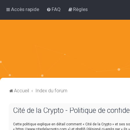
Accès rapide
FAQ
Règles
Accueil
Index du forum
Cité de la Crypto - Politique de confide
Cette politique explique en détail comment « Cité de la Crypto » et ses soci
« https://www.citedelacrypto.com ») et phpBB (désigné ci-après par « ils »