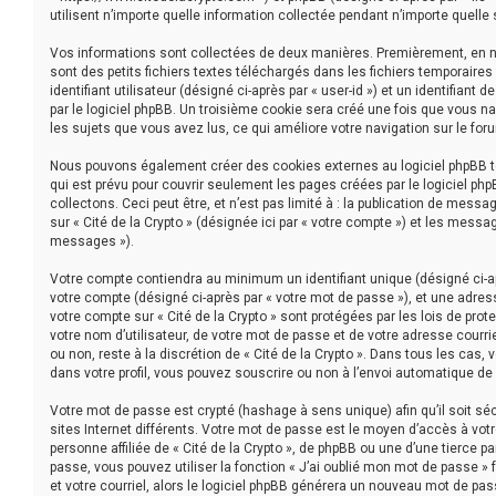
utilisent n’importe quelle information collectée pendant n’importe quelle s
Vos informations sont collectées de deux manières. Premièrement, en navi
sont des petits fichiers textes téléchargés dans les fichiers temporaire
identifiant utilisateur (désigné ci-après par « user-id ») et un identifian
par le logiciel phpBB. Un troisième cookie sera créé une fois que vous nav
les sujets que vous avez lus, ce qui améliore votre navigation sur le for
Nous pouvons également créer des cookies externes au logiciel phpBB tou
qui est prévu pour couvrir seulement les pages créées par le logiciel p
collectons. Ceci peut être, et n’est pas limité à : la publication de messa
sur « Cité de la Crypto » (désignée ici par « votre compte ») et les mess
messages »).
Votre compte contiendra au minimum un identifiant unique (désigné ci-apr
votre compte (désigné ci-après par « votre mot de passe »), et une adress
votre compte sur « Cité de la Crypto » sont protégées par les lois de pr
votre nom d’utilisateur, de votre mot de passe et de votre adresse courriel
ou non, reste à la discrétion de « Cité de la Crypto ». Dans tous les cas
dans votre profil, vous pouvez souscrire ou non à l’envoi automatique de c
Votre mot de passe est crypté (hashage à sens unique) afin qu’il soit s
sites Internet différents. Votre mot de passe est le moyen d’accès à vo
personne affiliée de « Cité de la Crypto », de phpBB ou une d’une tierce
passe, vous pouvez utiliser la fonction « J’ai oublié mon mot de passe » 
et votre courriel, alors le logiciel phpBB générera un nouveau mot de pa