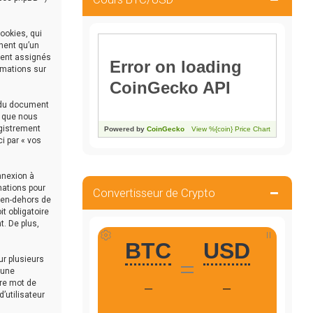
ookies, qui
nnent qu’un
ement assignés
ormations sur
e du document
t que nous
egistrement
i par « vos
nnexion à
mations pour
Convertisseur de Crypto
n en-dehors de
it obligatoire
t. De plus,
ur plusieurs
 une
tre mot de
’utilisateur