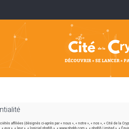
ntialité
étés affiliées (désignés ci-après par « nous », « notre », « nos », « Cité de la Cryp
, « eux », « leur », « logiciel phpBB », « www.phpbb.com », « phpBB Limited », « Équ