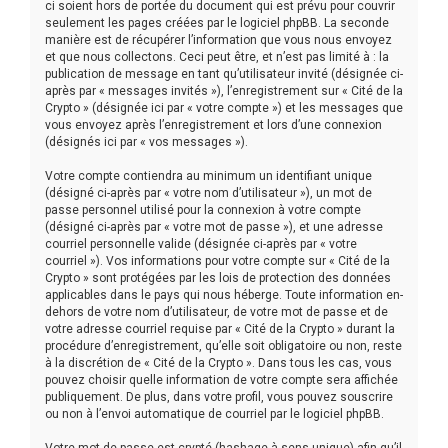
ci soient hors de portée du document qui est prévu pour couvrir
seulement les pages créées par le logiciel phpBB. La seconde
manière est de récupérer l’information que vous nous envoyez
et que nous collectons. Ceci peut être, et n’est pas limité à : la
publication de message en tant qu’utilisateur invité (désignée ci-
après par « messages invités »), l’enregistrement sur « Cité de la
Crypto » (désignée ici par « votre compte ») et les messages que
vous envoyez après l’enregistrement et lors d’une connexion
(désignés ici par « vos messages »).
Votre compte contiendra au minimum un identifiant unique
(désigné ci-après par « votre nom d’utilisateur »), un mot de
passe personnel utilisé pour la connexion à votre compte
(désigné ci-après par « votre mot de passe »), et une adresse
courriel personnelle valide (désignée ci-après par « votre
courriel »). Vos informations pour votre compte sur « Cité de la
Crypto » sont protégées par les lois de protection des données
applicables dans le pays qui nous héberge. Toute information en-
dehors de votre nom d’utilisateur, de votre mot de passe et de
votre adresse courriel requise par « Cité de la Crypto » durant la
procédure d’enregistrement, qu’elle soit obligatoire ou non, reste
à la discrétion de « Cité de la Crypto ». Dans tous les cas, vous
pouvez choisir quelle information de votre compte sera affichée
publiquement. De plus, dans votre profil, vous pouvez souscrire
ou non à l’envoi automatique de courriel par le logiciel phpBB.
Votre mot de passe est crypté (hashage à sens unique) afin qu’il