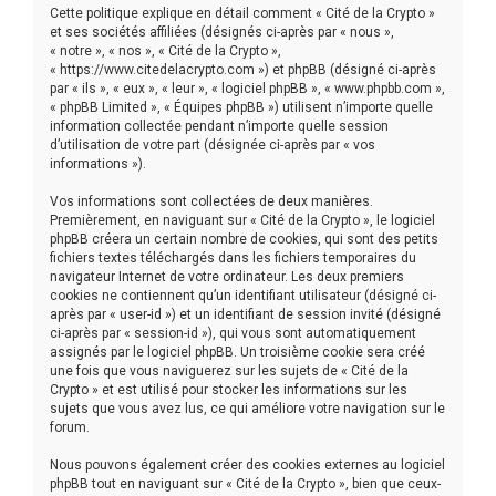
r
Cette politique explique en détail comment « Cité de la Crypto »
c
et ses sociétés affiliées (désignés ci-après par « nous »,
« notre », « nos », « Cité de la Crypto »,
h
« https://www.citedelacrypto.com ») et phpBB (désigné ci-après
par « ils », « eux », « leur », « logiciel phpBB », « www.phpbb.com »,
e
« phpBB Limited », « Équipes phpBB ») utilisent n’importe quelle
r
information collectée pendant n’importe quelle session
d’utilisation de votre part (désignée ci-après par « vos
informations »).
Vos informations sont collectées de deux manières.
Premièrement, en naviguant sur « Cité de la Crypto », le logiciel
phpBB créera un certain nombre de cookies, qui sont des petits
fichiers textes téléchargés dans les fichiers temporaires du
navigateur Internet de votre ordinateur. Les deux premiers
cookies ne contiennent qu’un identifiant utilisateur (désigné ci-
après par « user-id ») et un identifiant de session invité (désigné
ci-après par « session-id »), qui vous sont automatiquement
assignés par le logiciel phpBB. Un troisième cookie sera créé
une fois que vous naviguerez sur les sujets de « Cité de la
Crypto » et est utilisé pour stocker les informations sur les
sujets que vous avez lus, ce qui améliore votre navigation sur le
forum.
Nous pouvons également créer des cookies externes au logiciel
phpBB tout en naviguant sur « Cité de la Crypto », bien que ceux-