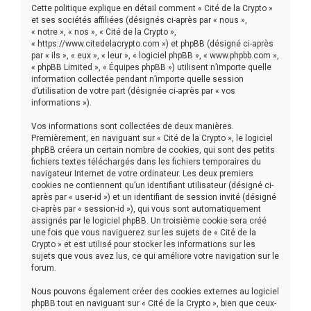
r
Cette politique explique en détail comment « Cité de la Crypto »
c
et ses sociétés affiliées (désignés ci-après par « nous »,
« notre », « nos », « Cité de la Crypto »,
h
« https://www.citedelacrypto.com ») et phpBB (désigné ci-après
par « ils », « eux », « leur », « logiciel phpBB », « www.phpbb.com »,
e
« phpBB Limited », « Équipes phpBB ») utilisent n’importe quelle
r
information collectée pendant n’importe quelle session
d’utilisation de votre part (désignée ci-après par « vos
informations »).
Vos informations sont collectées de deux manières.
Premièrement, en naviguant sur « Cité de la Crypto », le logiciel
phpBB créera un certain nombre de cookies, qui sont des petits
fichiers textes téléchargés dans les fichiers temporaires du
navigateur Internet de votre ordinateur. Les deux premiers
cookies ne contiennent qu’un identifiant utilisateur (désigné ci-
après par « user-id ») et un identifiant de session invité (désigné
ci-après par « session-id »), qui vous sont automatiquement
assignés par le logiciel phpBB. Un troisième cookie sera créé
une fois que vous naviguerez sur les sujets de « Cité de la
Crypto » et est utilisé pour stocker les informations sur les
sujets que vous avez lus, ce qui améliore votre navigation sur le
forum.
Nous pouvons également créer des cookies externes au logiciel
phpBB tout en naviguant sur « Cité de la Crypto », bien que ceux-