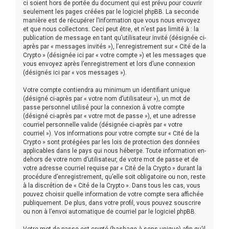
ci soient hors de portée du document qui est prévu pour couvrir
seulement les pages créées par le logiciel phpBB. La seconde
manière est de récupérer l’information que vous nous envoyez
et que nous collectons. Ceci peut être, et n’est pas limité à : la
publication de message en tant qu’utilisateur invité (désignée ci-
après par « messages invités »), l’enregistrement sur « Cité de la
Crypto » (désignée ici par « votre compte ») et les messages que
vous envoyez après l’enregistrement et lors d’une connexion
(désignés ici par « vos messages »).
Votre compte contiendra au minimum un identifiant unique
(désigné ci-après par « votre nom d’utilisateur »), un mot de
passe personnel utilisé pour la connexion à votre compte
(désigné ci-après par « votre mot de passe »), et une adresse
courriel personnelle valide (désignée ci-après par « votre
courriel »). Vos informations pour votre compte sur « Cité de la
Crypto » sont protégées par les lois de protection des données
applicables dans le pays qui nous héberge. Toute information en-
dehors de votre nom d’utilisateur, de votre mot de passe et de
votre adresse courriel requise par « Cité de la Crypto » durant la
procédure d’enregistrement, qu’elle soit obligatoire ou non, reste
à la discrétion de « Cité de la Crypto ». Dans tous les cas, vous
pouvez choisir quelle information de votre compte sera affichée
publiquement. De plus, dans votre profil, vous pouvez souscrire
ou non à l’envoi automatique de courriel par le logiciel phpBB.
Votre mot de passe est crypté (hashage à sens unique) afin qu’il