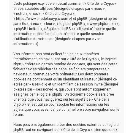
r
Cette politique explique en détail comment « Cité de la Crypto »
c
et ses sociétés affiliées (désignés ci-après par « nous »,
« notre », « nos », « Cité de la Crypto »,
h
« https://www.citedelacrypto.com ») et phpBB (désigné ci-après
par « ils », « eux », « leur », « logiciel phpBB », « www.phpbb.com »,
e
« phpBB Limited », « Équipes phpBB ») utilisent n’importe quelle
r
information collectée pendant n’importe quelle session
d’utilisation de votre part (désignée ci-après par « vos
informations »).
Vos informations sont collectées de deux manières.
Premièrement, en naviguant sur « Cité de la Crypto », le logiciel
phpBB créera un certain nombre de cookies, qui sont des petits
fichiers textes téléchargés dans les fichiers temporaires du
navigateur Internet de votre ordinateur. Les deux premiers
cookies ne contiennent qu’un identifiant utilisateur (désigné ci-
après par « user-id ») et un identifiant de session invité (désigné
ci-après par « session-id »), qui vous sont automatiquement
assignés par le logiciel phpBB. Un troisième cookie sera créé
une fois que vous naviguerez sur les sujets de « Cité de la
Crypto » et est utilisé pour stocker les informations sur les
sujets que vous avez lus, ce qui améliore votre navigation sur le
forum.
Nous pouvons également créer des cookies externes au logiciel
phpBB tout en naviguant sur « Cité de la Crypto », bien que ceux-