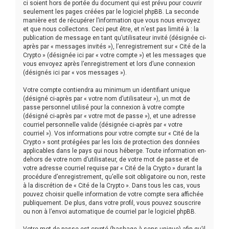
ci soient hors de portée du document qui est prévu pour couvrir
seulement les pages créées par le logiciel phpBB. La seconde
manière est de récupérer l’information que vous nous envoyez
et que nous collectons. Ceci peut être, et n’est pas limité à : la
publication de message en tant qu’utilisateur invité (désignée ci-
après par « messages invités »), l’enregistrement sur « Cité de la
Crypto » (désignée ici par « votre compte ») et les messages que
vous envoyez après l’enregistrement et lors d’une connexion
(désignés ici par « vos messages »).
Votre compte contiendra au minimum un identifiant unique
(désigné ci-après par « votre nom d’utilisateur »), un mot de
passe personnel utilisé pour la connexion à votre compte
(désigné ci-après par « votre mot de passe »), et une adresse
courriel personnelle valide (désignée ci-après par « votre
courriel »). Vos informations pour votre compte sur « Cité de la
Crypto » sont protégées par les lois de protection des données
applicables dans le pays qui nous héberge. Toute information en-
dehors de votre nom d’utilisateur, de votre mot de passe et de
votre adresse courriel requise par « Cité de la Crypto » durant la
procédure d’enregistrement, qu’elle soit obligatoire ou non, reste
à la discrétion de « Cité de la Crypto ». Dans tous les cas, vous
pouvez choisir quelle information de votre compte sera affichée
publiquement. De plus, dans votre profil, vous pouvez souscrire
ou non à l’envoi automatique de courriel par le logiciel phpBB.
Votre mot de passe est crypté (hashage à sens unique) afin qu’il