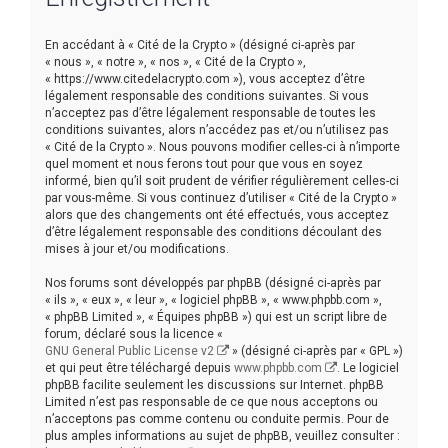
r
c
En accédant à « Cité de la Crypto » (désigné ci-après par
h
« nous », « notre », « nos », « Cité de la Crypto »,
« https://www.citedelacrypto.com »), vous acceptez d’être
e
légalement responsable des conditions suivantes. Si vous
r
n’acceptez pas d’être légalement responsable de toutes les
conditions suivantes, alors n’accédez pas et/ou n’utilisez pas
« Cité de la Crypto ». Nous pouvons modifier celles-ci à n’importe
quel moment et nous ferons tout pour que vous en soyez
informé, bien qu’il soit prudent de vérifier régulièrement celles-ci
par vous-même. Si vous continuez d’utiliser « Cité de la Crypto »
alors que des changements ont été effectués, vous acceptez
d’être légalement responsable des conditions découlant des
mises à jour et/ou modifications.
Nos forums sont développés par phpBB (désigné ci-après par
« ils », « eux », « leur », « logiciel phpBB », « www.phpbb.com »,
« phpBB Limited », « Équipes phpBB ») qui est un script libre de
forum, déclaré sous la licence «
GNU General Public License v2
» (désigné ci-après par « GPL »)
et qui peut être téléchargé depuis
www.phpbb.com
. Le logiciel
phpBB facilite seulement les discussions sur Internet. phpBB
Limited n’est pas responsable de ce que nous acceptons ou
n’acceptons pas comme contenu ou conduite permis. Pour de
plus amples informations au sujet de phpBB, veuillez consulter :