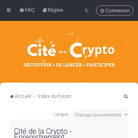
FAQ
Règles
Connexion
R
Accueil
Index du forum
e
c
Langue :
h
Cité de la Crypto -
e
Enregistrement