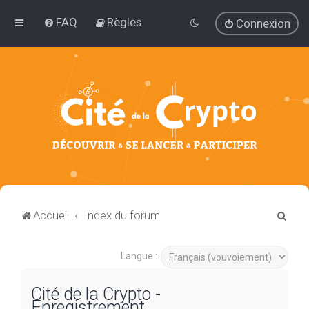
FAQ
Règles
Connexion
R
Accueil
Index du forum
e
c
Langue :
h
Cité de la Crypto -
e
Enregistrement