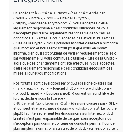
r
c
En accédant à « Cité de la Crypto » (désigné ci-après par
h
« nous », « notre », « nos », « Cité de la Crypto »,
« https://www.citedelacrypto.com »), vous acceptez d’être
e
légalement responsable des conditions suivantes. Si vous
r
n’acceptez pas d’être légalement responsable de toutes les
conditions suivantes, alors n’accédez pas et/ou n’utilisez pas
« Cité de la Crypto ». Nous pouvons modifier celles-ci à n’importe
quel moment et nous ferons tout pour que vous en soyez
informé, bien qu’il soit prudent de vérifier régulièrement celles-ci
par vous-même. Si vous continuez d’utiliser « Cité de la Crypto »
alors que des changements ont été effectués, vous acceptez
d’être légalement responsable des conditions découlant des
mises à jour et/ou modifications.
Nos forums sont développés par phpBB (désigné ci-après par
« ils », « eux », « leur », « logiciel phpBB », « www.phpbb.com »,
« phpBB Limited », « Équipes phpBB ») qui est un script libre de
forum, déclaré sous la licence «
GNU General Public License v2
» (désigné ci-après par « GPL »)
et qui peut être téléchargé depuis
www.phpbb.com
. Le logiciel
phpBB facilite seulement les discussions sur Internet. phpBB
Limited n’est pas responsable de ce que nous acceptons ou
n’acceptons pas comme contenu ou conduite permis. Pour de
plus amples informations au sujet de phpBB, veuillez consulter :