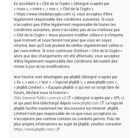
r
En accédant à « Cité de la Crypto » (désigné ci-après par
c
« nous », « notre », « nos », « Cité de la Crypto »,
« https://www.citedelacrypto.com »), vous acceptez d’être
h
légalement responsable des conditions suivantes. Si vous
n’acceptez pas d’être légalement responsable de toutes les
e
conditions suivantes, alors n’accédez pas et/ou n’utilisez pas
r
« Cité de la Crypto ». Nous pouvons modifier celles-ci à n’importe
quel moment et nous ferons tout pour que vous en soyez
informé, bien qu’il soit prudent de vérifier régulièrement celles-ci
par vous-même. Si vous continuez d’utiliser « Cité de la Crypto »
alors que des changements ont été effectués, vous acceptez
d’être légalement responsable des conditions découlant des
mises à jour et/ou modifications.
Nos forums sont développés par phpBB (désigné ci-après par
« ils », « eux », « leur », « logiciel phpBB », « www.phpbb.com »,
« phpBB Limited », « Équipes phpBB ») qui est un script libre de
forum, déclaré sous la licence «
GNU General Public License v2
» (désigné ci-après par « GPL »)
et qui peut être téléchargé depuis
www.phpbb.com
. Le logiciel
phpBB facilite seulement les discussions sur Internet. phpBB
Limited n’est pas responsable de ce que nous acceptons ou
n’acceptons pas comme contenu ou conduite permis. Pour de
plus amples informations au sujet de phpBB, veuillez consulter :
https://www.phpbb.com/
.