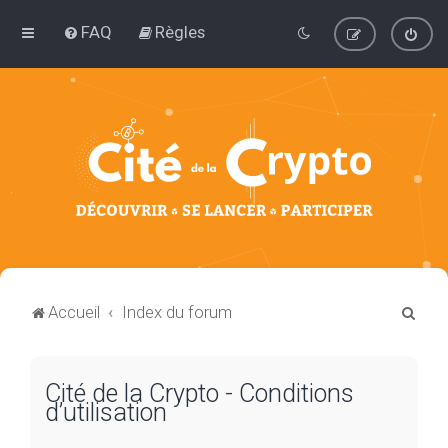
FAQ
Règles
R
Accueil
Index du forum
e
c
Cité de la Crypto - Conditions
h
d’utilisation
e