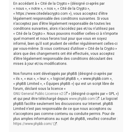
r
En accédant à « Cité de la Crypto » (désigné ci-après par
c
« nous », « notre », « nos », « Cité de la Crypto »,
« https://www.citedelacrypto.com »), vous acceptez d’être
h
légalement responsable des conditions suivantes. Si vous
n’acceptez pas d’être légalement responsable de toutes les
e
conditions suivantes, alors n’accédez pas et/ou n’utilisez pas
r
« Cité de la Crypto ». Nous pouvons modifier celles-ci à n’importe
quel moment et nous ferons tout pour que vous en soyez
informé, bien qu’il soit prudent de vérifier régulièrement celles-ci
par vous-même. Si vous continuez d’utiliser « Cité de la Crypto »
alors que des changements ont été effectués, vous acceptez
d’être légalement responsable des conditions découlant des
mises à jour et/ou modifications.
Nos forums sont développés par phpBB (désigné ci-après par
« ils », « eux », « leur », « logiciel phpBB », « www.phpbb.com »,
« phpBB Limited », « Équipes phpBB ») qui est un script libre de
forum, déclaré sous la licence «
GNU General Public License v2
» (désigné ci-après par « GPL »)
et qui peut être téléchargé depuis
www.phpbb.com
. Le logiciel
phpBB facilite seulement les discussions sur Internet. phpBB
Limited n’est pas responsable de ce que nous acceptons ou
n’acceptons pas comme contenu ou conduite permis. Pour de
plus amples informations au sujet de phpBB, veuillez consulter :
https://www.phpbb.com/
.