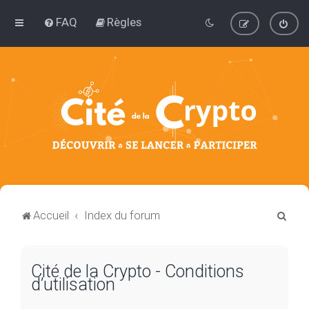
FAQ
Règles
R
Accueil
Index du forum
e
c
Cité de la Crypto - Conditions
h
d’utilisation
e