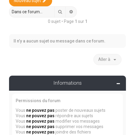
r
Nouveau sujet
c
Rechercher
Recherche avancée
h
0 sujet • Page
1
sur
1
e
r
Il n’y a aucun sujet ou message dans ce forum.
Aller à
Informations
Permissions du forum
Vous
ne pouvez pas
poster de nouveaux sujets
Vous
ne pouvez pas
répondre aux sujets
Vous
ne pouvez pas
modifier vos messages
Vous
ne pouvez pas
supprimer vos messages
Vous
ne pouvez pas
joindre des fichiers