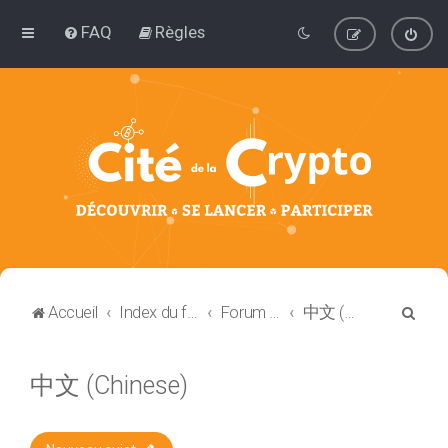
FAQ
Règles
R
Accueil
Index du forum
Forum étranger
中文 (Chinese)
e
c
中文 (Chinese)
h
e