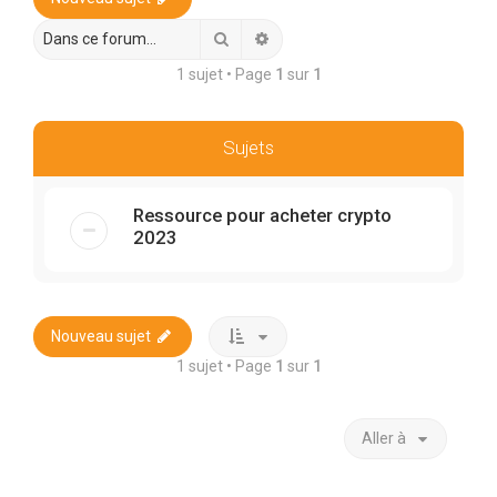
r
c
Rechercher
Recherche avancée
h
1 sujet • Page
1
sur
1
e
r
Sujets
Ressource pour acheter crypto
2023
Nouveau sujet
1 sujet • Page
1
sur
1
Aller à