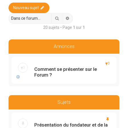
r
Nouveau sujet
c
h
Rechercher
Recherche avancée
e
20 sujets • Page
1
sur
1
r
Annonces
Comment se présenter sur le
Forum ?
Sujets
Présentation du fondateur et de la