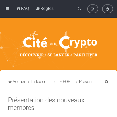
FAQ
Règles
R
Accueil
Index du forum
LE FORUM ET VOUS
Présentation des nouveaux membres
e
c
Présentation des nouveaux
h
membres
e