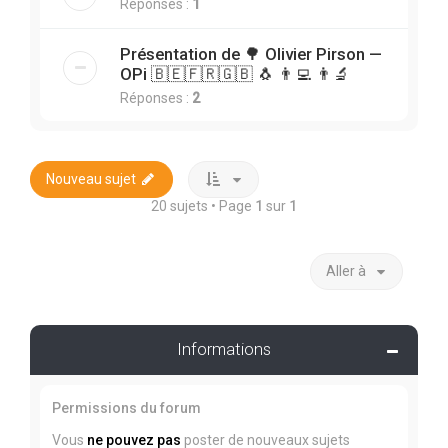
Réponses :
1
Présentation de 🌳 Olivier Pirson —
OPi 🇧🇪🇫🇷🇬🇧 🐧 👨‍💻 👨‍🔬
Réponses :
2
Nouveau sujet
20 sujets • Page
1
sur
1
Aller à
Informations
Permissions du forum
Vous
ne pouvez pas
poster de nouveaux sujets