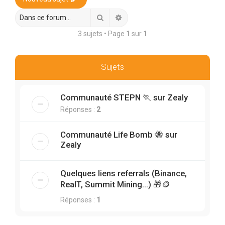
r
c
Rechercher
Recherche avancée
h
3 sujets • Page
1
sur
1
e
r
Sujets
Communauté STEPN 🏃 sur Zealy
Réponses :
2
Communauté Life Bomb 🐝 sur
Zealy
Quelques liens referrals (Binance,
RealT, Summit Mining…) 🎁🪙
Réponses :
1