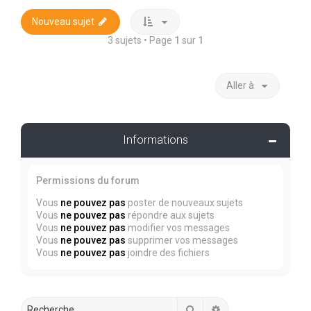
Nouveau sujet
3 sujets • Page
1
sur
1
Aller à
Informations
Permissions du forum
Vous
ne pouvez pas
poster de nouveaux sujets
Vous
ne pouvez pas
répondre aux sujets
Vous
ne pouvez pas
modifier vos messages
Vous
ne pouvez pas
supprimer vos messages
Vous
ne pouvez pas
joindre des fichiers
Rechercher
Recherche avancée