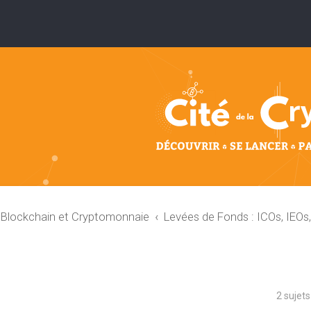
: Blockchain et Cryptomonnaie
Levées de Fonds : ICOs, IEOs
2 sujet
che avancée