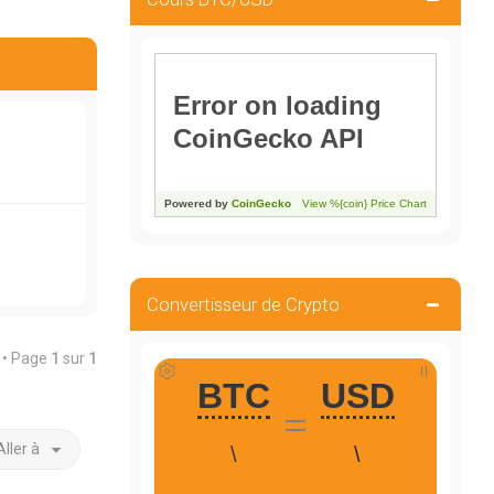
Convertisseur de Crypto
s • Page
1
sur
1
Aller à