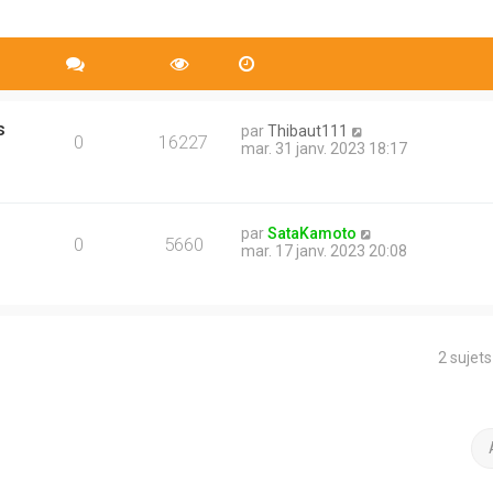
s
par
Thibaut111
0
16227
mar. 31 janv. 2023 18:17
par
SataKamoto
0
5660
mar. 17 janv. 2023 20:08
2 sujet