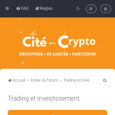
FAQ
Règles
R
Accueil
Index du forum
Trading et Investissement
e
c
Trading et Investissement
h
e