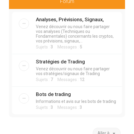
r
Forum
c
h
Analyses, Prévisions, Signaux,
e
Venez découvrir ou nous faire partager
vos analyses (Techniques ou
r
Fondamentales) concernants les cryptos,
vos prévisions, signaux,...
Sujets :
3
Messages :
5
Stratégies de Trading
Venez découvrir ou nous faire partager
vos stratégies/signaux de Trading
Sujets :
7
Messages :
12
Bots de trading
Informations et avis sur les bots de trading
Sujets :
3
Messages :
3
Aller à