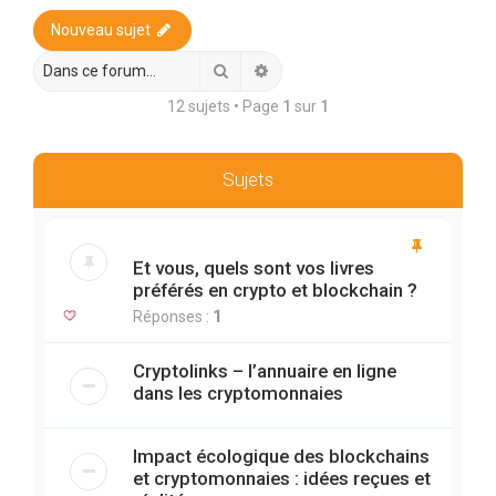
r
Nouveau sujet
c
h
Rechercher
Recherche avancée
e
12 sujets • Page
1
sur
1
r
Sujets
Et vous, quels sont vos livres
préférés en crypto et blockchain ?
Réponses :
1
Cryptolinks – l’annuaire en ligne
dans les cryptomonnaies
Impact écologique des blockchains
et cryptomonnaies : idées reçues et