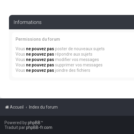
Informations
Permissions du forum
Vous
ne pouvez pas
poster de nouveaux sujets
Vous
ne pouvez pas
répondre aux sujets
Vous
ne pouvez pas
modifier vos messages
Vous
ne pouvez pas
supprimer vos messages
Vous
ne pouvez pas
joindre des fichiers
Accueil
Index du forum
Powered by
phpBB
™
Traduit par
phpBB-fr.com