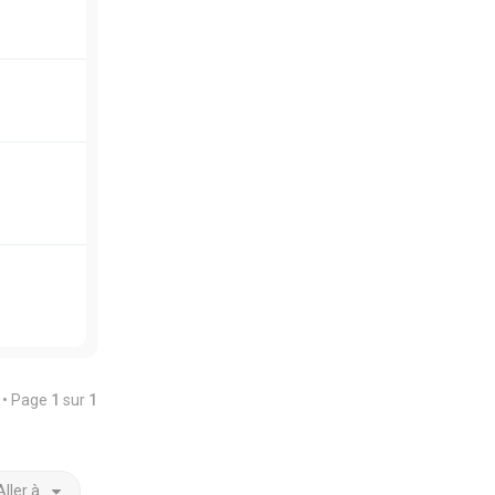
s • Page
1
sur
1
Aller à