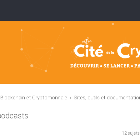
: Blockchain et Cryptomonnaie
Sites, outils et documentatio
 podcasts
12 sujet
che avancée