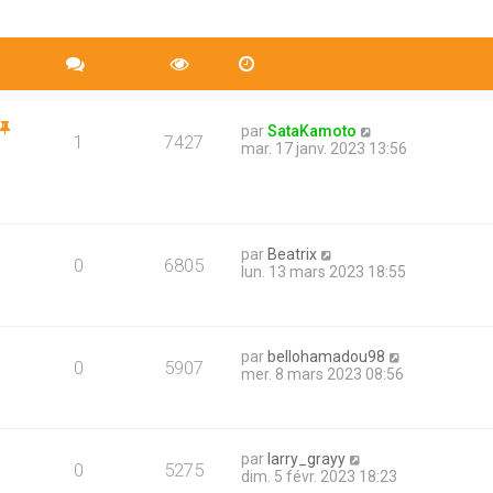
par
SataKamoto
1
7427
mar. 17 janv. 2023 13:56
par
Beatrix
0
6805
lun. 13 mars 2023 18:55
par
bellohamadou98
0
5907
mer. 8 mars 2023 08:56
par
larry_grayy
0
5275
dim. 5 févr. 2023 18:23