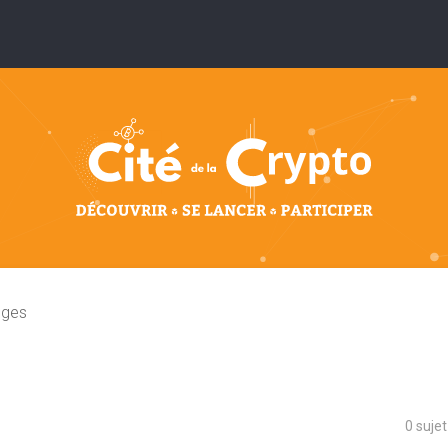
nges
0 suje
che avancée