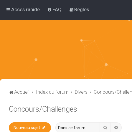
Accès rapide
FAQ
Règles
Accueil
Index du forum
Divers
Concours/Challe
Concours/Challenges
Rechercher
Recher
Nouveau sujet