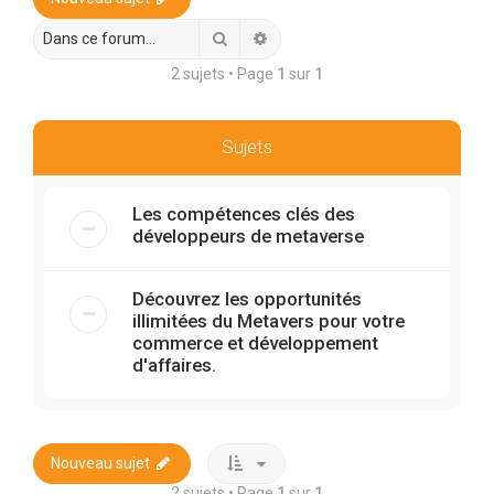
r
c
Rechercher
Recherche avancée
h
2 sujets • Page
1
sur
1
e
r
Sujets
Les compétences clés des
développeurs de metaverse
Découvrez les opportunités
illimitées du Metavers pour votre
commerce et développement
d'affaires.
Nouveau sujet
2 sujets • Page
1
sur
1