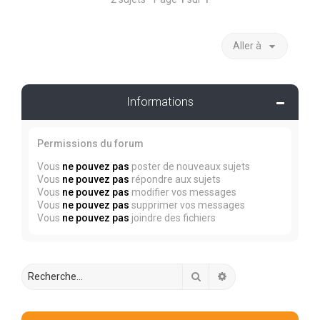
Aller à
Informations
Permissions du forum
Vous
ne pouvez pas
poster de nouveaux sujets
Vous
ne pouvez pas
répondre aux sujets
Vous
ne pouvez pas
modifier vos messages
Vous
ne pouvez pas
supprimer vos messages
Vous
ne pouvez pas
joindre des fichiers
Rechercher
Recherche avancée