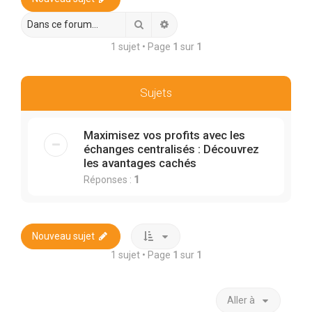
r
c
Rechercher
Recherche avancée
h
1 sujet • Page
1
sur
1
e
r
Sujets
Maximisez vos profits avec les
échanges centralisés : Découvrez
les avantages cachés
Réponses :
1
Nouveau sujet
1 sujet • Page
1
sur
1
Aller à