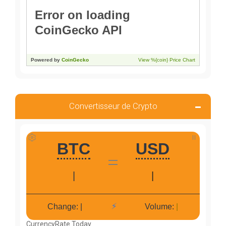
Convertisseur de Crypto
CurrencyRate.Today