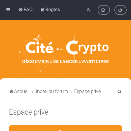
FAQ
Règles
R
Accueil
Index du forum
Espace privé
e
c
Espace privé
h
e