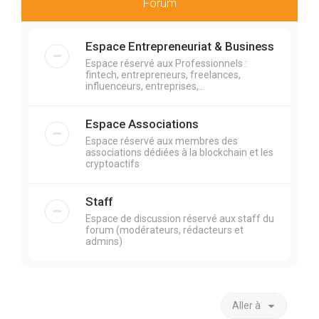
r
Forum
c
h
Espace Entrepreneuriat & Business
e
Espace réservé aux Professionnels :
fintech, entrepreneurs, freelances,
r
influenceurs, entreprises,...
Espace Associations
Espace réservé aux membres des
associations dédiées à la blockchain et les
cryptoactifs
Staff
Espace de discussion réservé aux staff du
forum (modérateurs, rédacteurs et
admins)
Aller à