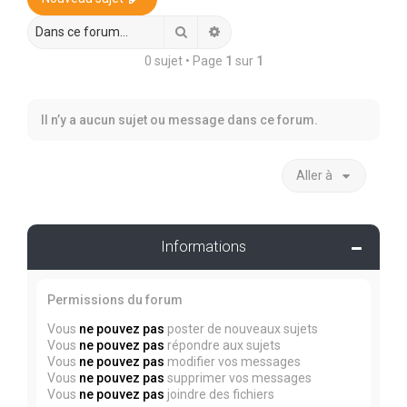
r
c
Rechercher
Recherche avancée
h
0 sujet • Page
1
sur
1
e
r
Il n’y a aucun sujet ou message dans ce forum.
Aller à
Informations
Permissions du forum
Vous
ne pouvez pas
poster de nouveaux sujets
Vous
ne pouvez pas
répondre aux sujets
Vous
ne pouvez pas
modifier vos messages
Vous
ne pouvez pas
supprimer vos messages
Vous
ne pouvez pas
joindre des fichiers