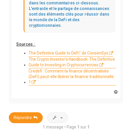
dans les commentaires ci-dessous.
L'entraide et le partage de connaissances
sont des éléments clés pour réussir dans
le monde de la DeFi et des
cryptomonnaies.
Sources :
The Definitive Guide to DeFi" de ConsenSys
The Crypto Investor's Handbook: The Definitive
Guide to Investing in Cryptocurrencies
Credefi : Comment la finance décentralisée
(DeFi) peut-elle libérer la finance traditionnelle
?
H
a
u
t
Répondre
1 message • Page
1
sur
1