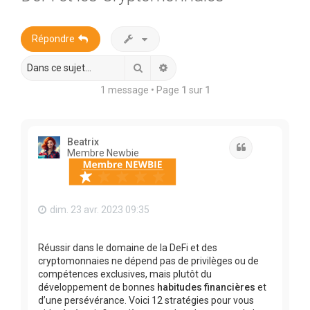
r
c
Répondre
h
e
Rechercher
Recherche avancée
r
1 message • Page
1
sur
1
Beatrix
Citation
Membre Newbie
dim. 23 avr. 2023 09:35
Réussir dans le domaine de la DeFi et des
cryptomonnaies ne dépend pas de privilèges ou de
compétences exclusives, mais plutôt du
développement de bonnes
habitudes financières
et
d’une persévérance. Voici 12 stratégies pour vous