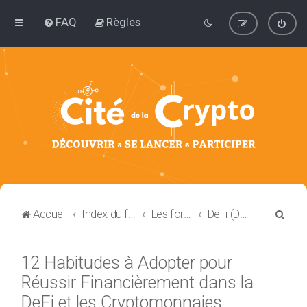
FAQ
Règles
R
Accueil
Index du forum
Les forums de discussion : Blockchain et Cryptomonnaie
DeFi (Decentralized Finance)
e
c
12 Habitudes à Adopter pour
h
Réussir Financièrement dans la
e
DeFi et les Cryptomonnaies