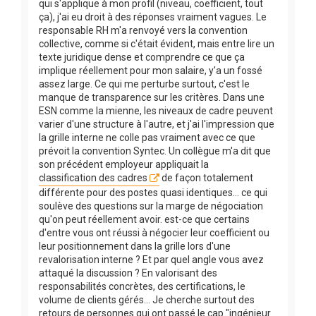
qui s'applique à mon profil (niveau, coefficient, tout
ça), j'ai eu droit à des réponses vraiment vagues. Le
responsable RH m'a renvoyé vers la convention
collective, comme si c'était évident, mais entre lire un
texte juridique dense et comprendre ce que ça
implique réellement pour mon salaire, y'a un fossé
assez large. Ce qui me perturbe surtout, c'est le
manque de transparence sur les critères. Dans une
ESN comme la mienne, les niveaux de cadre peuvent
varier d'une structure à l'autre, et j'ai l'impression que
la grille interne ne colle pas vraiment avec ce que
prévoit la convention Syntec. Un collègue m'a dit que
son précédent employeur appliquait la
classification des cadres
de façon totalement
différente pour des postes quasi identiques... ce qui
soulève des questions sur la marge de négociation
qu'on peut réellement avoir. est-ce que certains
d'entre vous ont réussi à négocier leur coefficient ou
leur positionnement dans la grille lors d'une
revalorisation interne ? Et par quel angle vous avez
attaqué la discussion ? En valorisant des
responsabilités concrètes, des certifications, le
volume de clients gérés... Je cherche surtout des
retours de personnes qui ont passé le cap "ingénieur