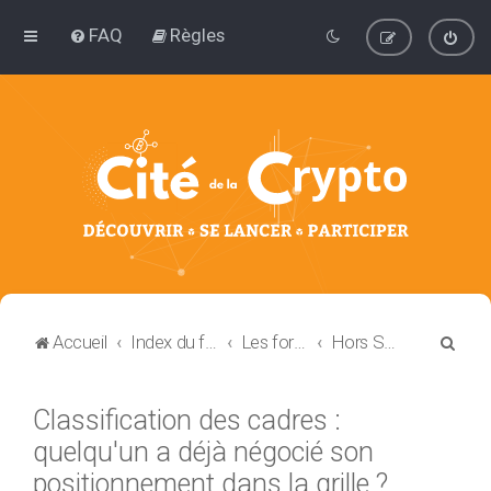
FAQ
Règles
R
Accueil
Index du forum
Les forums de discussion : Blockchain et Cryptomonnaie
Hors Sujet
e
c
Classification des cadres :
h
quelqu'un a déjà négocié son
e
positionnement dans la grille ?