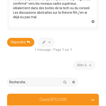
confirmé" vers les niveaux cadre supérieur,
idéalement dans des boites de la tech ou du conseil.
Les discussions abstraites sur la théorie RH, j'en ai
déjà eu pas mal.
H
a
u
t
Répondre
1 message • Page
1
sur
1
Aller à
Rechercher
Recherche avancée
Cours BTC/USD