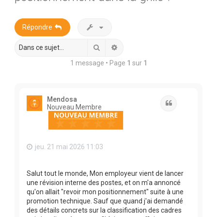
r
c
Répondre
h
e
Rechercher
Recherche avancée
r
1 message • Page
1
sur
1
Mendosa
Citation
Nouveau Membre
jeu. 21 mai 2026 11:03
Salut tout le monde, Mon employeur vient de lancer
une révision interne des postes, et on m'a annoncé
qu'on allait "revoir mon positionnement" suite à une
promotion technique. Sauf que quand j'ai demandé
des détails concrets sur la classification des cadres